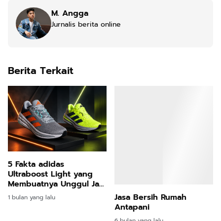
M. Angga
Jurnalis berita online
Berita Terkait
5 Fakta adidas
Ultraboost Light yang
Membuatnya Unggul Jadi
Sepatu Lari Premium
Jasa Bersih Rumah
1 bulan yang lalu
Favorit
Antapani
6 bulan yang lalu