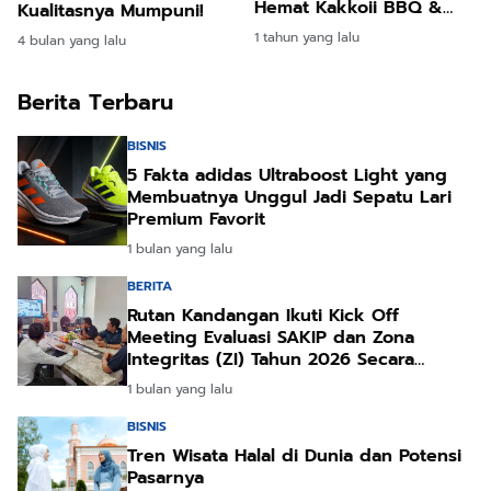
Hemat Kakkoii BBQ &
Kualitasnya Mumpuni!
Shabu-Shabu
1 tahun yang lalu
4 bulan yang lalu
Berita Terbaru
BISNIS
5 Fakta adidas Ultraboost Light yang
Membuatnya Unggul Jadi Sepatu Lari
Premium Favorit
1 bulan yang lalu
BERITA
Rutan Kandangan Ikuti Kick Off
Meeting Evaluasi SAKIP dan Zona
Integritas (ZI) Tahun 2026 Secara
Daring
1 bulan yang lalu
BISNIS
Tren Wisata Halal di Dunia dan Potensi
Pasarnya