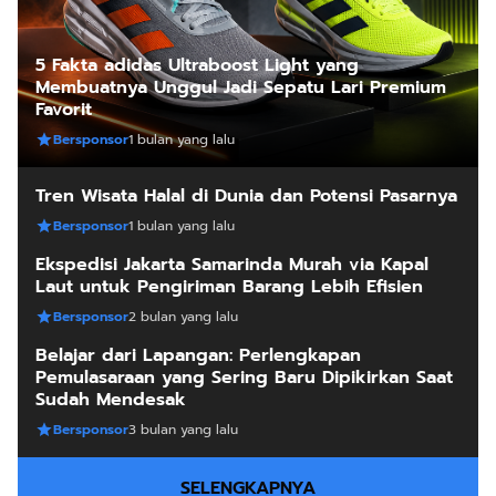
5 Fakta adidas Ultraboost Light yang
Membuatnya Unggul Jadi Sepatu Lari Premium
Favorit
Bersponsor
1 bulan yang lalu
Tren Wisata Halal di Dunia dan Potensi Pasarnya
Bersponsor
1 bulan yang lalu
Ekspedisi Jakarta Samarinda Murah via Kapal
Laut untuk Pengiriman Barang Lebih Efisien
Bersponsor
2 bulan yang lalu
Belajar dari Lapangan: Perlengkapan
Pemulasaraan yang Sering Baru Dipikirkan Saat
Sudah Mendesak
Bersponsor
3 bulan yang lalu
SELENGKAPNYA