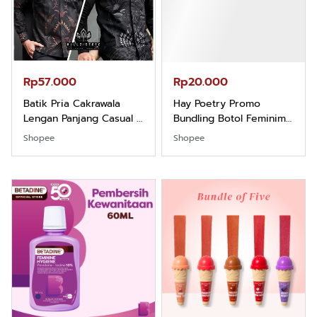
Rp57.000
Rp20.000
Batik Pria Cakrawala
Hay Poetry Promo
Lengan Panjang Casual -
Bundling Botol Feminim
Kemeja Batik Pria
Care Perawatan
Shopee
Shopee
Dewasa Lengan Panjang
Keputihan Kewanitaan
Kemeja Keren Mewah
Hygiene dengan pH
Nyaman Kemeja Kerja
Balance dan Aroma
Santai Slimfit Formal
Bubbelgum Vanilla &
Hazelnut