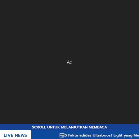
Ad
SCROLL UNTUK MELANJUTKAN MEMBACA
LIVE NEWS
5 Fakta adidas Ultraboost Light yang Membuatnya