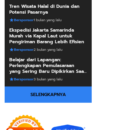
Tren Wisata Halal di Dunia dan
Potensi Pasarnya
 Laptop Gaming Refresh Rate 144Hz
Review 5 Lap
erbaik
Cocok untuk
Bersponsor
1 bulan yang lalu
tahun yang lalu
2 tahun yang lalu
Ekspedisi Jakarta Samarinda
Murah via Kapal Laut untuk
Pengiriman Barang Lebih Efisien
Bersponsor
2 bulan yang lalu
Belajar dari Lapangan:
Perlengkapan Pemulasaraan
yang Sering Baru Dipikirkan Saat
Sudah Mendesak
Bersponsor
3 bulan yang lalu
SELENGKAPNYA