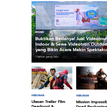
BISNIS
Buktikan Bedanya! Jual Videotro
Indoor & Sewa Videotron Outdoo
yang Bikin Acara Makin Spektaku
1 tahun yang lalu
HIBURAN
HIBURAN
Ulasan Trailer Film
Mission Impossi
Deadpool &
Dead Reckonin