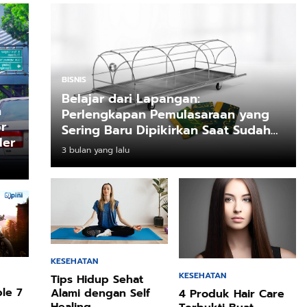
BISNIS
Belajar dari Lapangan:
n
Perlengkapan Pemulasaraan yang
r
Sering Baru Dipikirkan Saat Sudah
ler
Mendesak
3 bulan yang lalu
KESEHATAN
KESEHATAN
Tips Hidup Sehat
ble 7
Alami dengan Self
4 Produk Hair Care
g
Healing