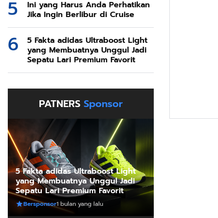
Ini yang Harus Anda Perhatikan
Jika Ingin Berlibur di Cruise
5 Fakta adidas Ultraboost Light
yang Membuatnya Unggul Jadi
Sepatu Lari Premium Favorit
PATNERS
Sponsor
5 Fakta adidas Ultraboost Light
1 bulan yang lalu
yang Membuatnya Unggul Jadi
Tren Wisata Halal di Dunia dan 
Sepatu Lari Premium Favorit
Bersponsor
1 bulan yang lalu