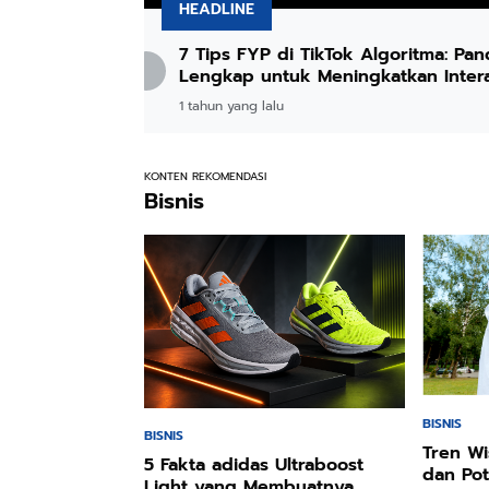
HEADLINE
ucher Tri yang
7 Tips FYP di TikTok Algoritma: Pa
Lengkap untuk Meningkatkan Intera
dan Visibilitas Konten
1 tahun yang lalu
KONTEN REKOMENDASI
Bisnis
BISNIS
BISNIS
Tren Wi
5 Fakta adidas Ultraboost
dan Pot
Light yang Membuatnya