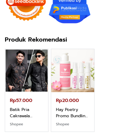
Produk Rekomendasi
Rp57.000
Rp20.000
Rp28.000
Batik Pria
Hay Poetry
Beli 1 Gratis 1
Cakrawala
Promo Bundling
Sleeping Spray
Lengan Panjang
Botol Feminim
& Pillow Mist
Shopee
Shopee
Shopee
Casual - Kemeja
Care Perawatan
Aromatherapy