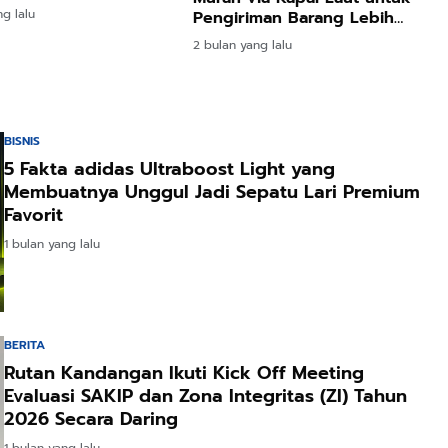
ng lalu
Pengiriman Barang Lebih
Efisien
2 bulan yang lalu
BISNIS
5 Fakta adidas Ultraboost Light yang
Membuatnya Unggul Jadi Sepatu Lari Premium
Favorit
1 bulan yang lalu
Rp72.000
Rp71.500
Rp57.428
BERITA
KAZORA Sepatu
Jersey Oversize
25CM Kuromi
Rutan Kandangan Ikuti Kick Off Meeting
Original
Boxy PROMISE
CINIMOROL
Evaluasi SAKIP dan Zona Integritas (ZI) Tahun
Sneaker
88 Vintage
DAN POCOCO
2026 Secara Daring
Shopee
Shopee
Shopee
Sekolah
Unisex Pria
Boneka Plush
1 bulan yang lalu