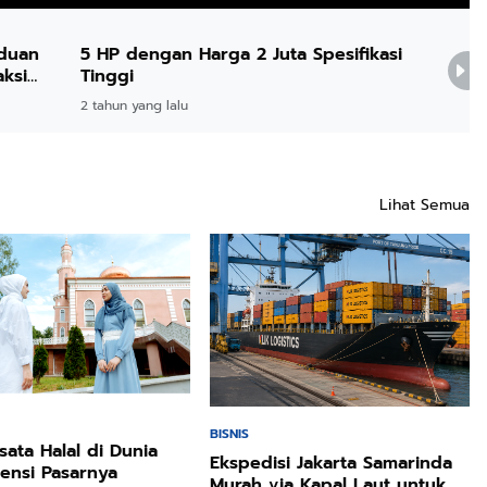
nduan
5 HP dengan Harga 2 Juta Spesifikasi
4
ksi
Tinggi
T
2 tahun yang lalu
2 
Lihat Semua
BISNIS
sata Halal di Dunia
Ekspedisi Jakarta Samarinda
ensi Pasarnya
Murah via Kapal Laut untuk