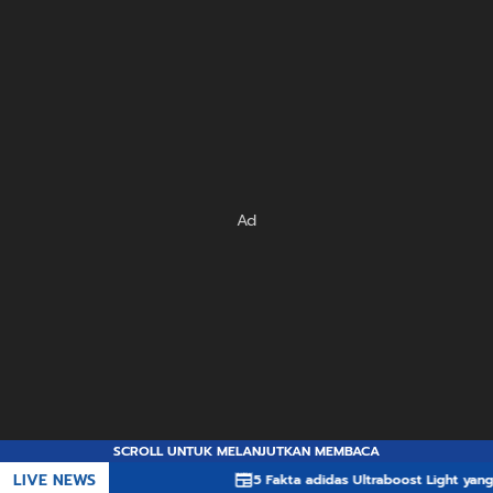
Ad
SCROLL UNTUK MELANJUTKAN MEMBACA
LIVE NEWS
5 Fakta adidas Ultraboost Light yang Membua