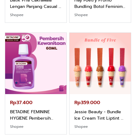
Batik Pria Cakrawala
Hay Poetry Promo
Lengan Panjang Casual -
Bundling Botol Feminim
Kemeja Batik Pria
Care Perawatan
Shopee
Shopee
Dewasa Lengan Panjang
Keputihan Kewanitaan
Kemeja Keren Mewah
Hygiene dengan pH
Nyaman Kemeja Kerja
Balance dan Aroma
Santai Slimfit Formal
Bubbelgum Vanilla &
Hazelnut
Rp37.400
Rp359.000
BETADINE FEMININE
Jessie Beauty - Bundle
HYGIENE Pembersih
Ice Cream Tint Liptint All
Kewanitaan 60ml
Variant
Shopee
Shopee