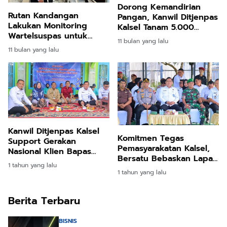
Dorong Kemandirian
Rutan Kandangan
Pangan, Kanwil Ditjenpas
Lakukan Monitoring
Kalsel Tanam 5.000
Wartelsuspas untuk
Pohon Kelapa di Tanah
11 bulan yang lalu
Tingkatkan Kualitas
Laut
11 bulan yang lalu
Pelayanan
Kanwil Ditjenpas Kalsel
Komitmen Tegas
Support Gerakan
Pemasyarakatan Kalsel,
Nasional Klien Bapas
Bersatu Bebaskan Lapas
Peduli 2025
1 tahun yang lalu
Rutan LPKA dari Narkoba
1 tahun yang lalu
dan HP Ilegal
Berita Terbaru
BISNIS