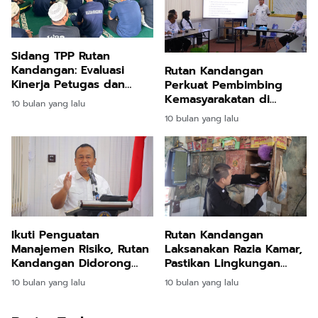
Sidang TPP Rutan
Kandangan: Evaluasi
Rutan Kandangan
Kinerja Petugas dan
Perkuat Pembimbing
Penguatan Program
Kemasyarakatan di
10 bulan yang lalu
Pembinaan
Ditjenpas Kalsel
10 bulan yang lalu
Ikuti Penguatan
Rutan Kandangan
Manajemen Risiko, Rutan
Laksanakan Razia Kamar,
Kandangan Didorong
Pastikan Lingkungan
Bangun Zona Integritas
Hunian Aman
10 bulan yang lalu
10 bulan yang lalu