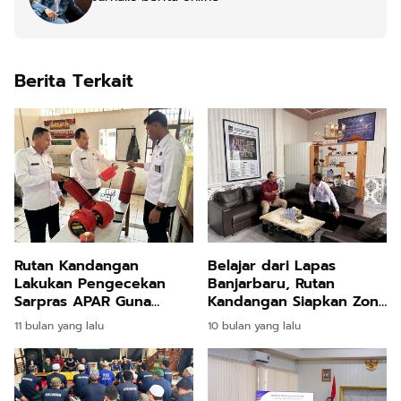
Berita Terkait
Rutan Kandangan
Belajar dari Lapas
Lakukan Pengecekan
Banjarbaru, Rutan
Sarpras APAR Guna
Kandangan Siapkan Zona
Cegah Kebakaran
Integritas
11 bulan yang lalu
10 bulan yang lalu