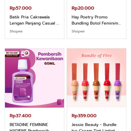
Rp57.000
Rp20.000
Batik Pria Cakrawala
Hay Poetry Promo
Lengan Panjang Casual -
Bundling Botol Feminim
Kemeja Batik Pria
Care Perawatan
Shopee
Shopee
Dewasa Lengan Panjang
Keputihan Kewanitaan
Kemeja Keren Mewah
Hygiene dengan pH
Nyaman Kemeja Kerja
Balance dan Aroma
Santai Slimfit Formal
Bubbelgum Vanilla &
Hazelnut
Rp37.400
Rp359.000
BETADINE FEMININE
Jessie Beauty - Bundle
HYGIENE Pembersih
Ice Cream Tint Liptint All