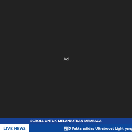
Ad
SCROLL UNTUK MELANJUTKAN MEMBACA
LIVE NEWS
5 Fakta adidas Ultraboost Light yang Membua