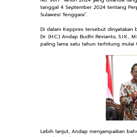
No. 98/P Tahun 2024 yang ditanda tang
tanggal 4 September 2024 tentang Per
Sulawesi Tenggara”.
Di dalam Keppres tersebut dinyatakan 
Dr. (H.C.) Andap Budhi Revianto, S.I.K.,
paling lama satu tahun terhitung mulai
Lebih lanjut, Andap menyampaikan bahw