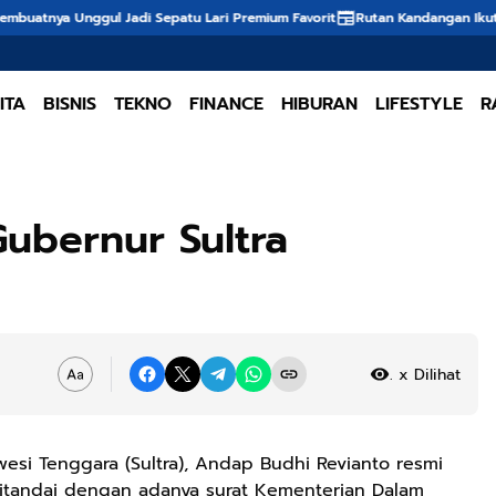
l Jadi Sepatu Lari Premium Favorit
Rutan Kandangan Ikuti Kick Off Meeti
ITA
BISNIS
TEKNO
FINANCE
HIBURAN
LIFESTYLE
R
Gubernur Sultra
..
x Dilihat
wesi Tenggara (Sultra), Andap Budhi Revianto resmi
 ditandai dengan adanya surat Kementerian Dalam