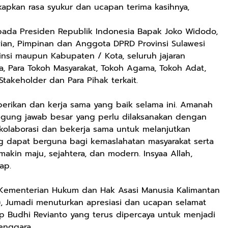
Olahraga Sport
Wanita Sport
Mainan Hewan
pkan rasa syukur dan ucapan terima kasihnya,
Running Phylon
Big Size
Isi Hadiah Ulang
Empuk Dan
Tahun
kepada Presiden Republik Indonesia Bapak Joko Widodo,
Ringan
vian, Pimpinan dan Anggota DPRD Provinsi Sulawesi
Berkualitas
Premium Pria
insi maupun Kabupaten / Kota, seluruh jajaran
Dan Wanita
, Para Tokoh Masyarakat, Tokoh Agama, Tokoh Adat,
Sepatu Jogging
takeholder dan Para Pihak terkait.
Hitam Navy Abu
Putih Outdoor
Rp59.999
Rp282.667
Rp77.557
berikan dan kerja sama yang baik selama ini. Amanah
Laki laki Dan
ggung jawab besar yang perlu dilaksanakan dengan
BEBLISS EAU DE
DBS 8899 G Plus
Jas Hujan Pria
Perempuan
PARFUME
Shock Belakang
Wanita Dewasa
erkolaborasi dan bekerja sama untuk melanjutkan
ROMANTIC
Motor Matic
Setelan Jaket
g dapat berguna bagi kemaslahatan masyarakat serta
Shopee
Shopee
Shopee
SERIES BUY 1
Xride Soulgt
Celana Tebal
akin maju, sejahtera, dan modern. Insyaa Allah,
GET 3PCS
MioM3 Mio
Aimon
ap.
PARFUM
Smile Beat
SHIMMER SPRAY
Scoopy Genio
h Kementerian Hukum dan Hak Asasi Manusia Kalimantan
UNISEX
Vario Fi Xeon
, Jumadi menuturkan apresiasi dan ucapan selamat
PREMIUM
Fazzio Vario
TAHAN LAMA
125/150
Budhi Revianto yang terus dipercaya untuk menjadi
enggara.