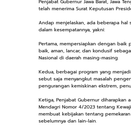
Penjabat Gubernur Jawa Barat, Jawa Ten
telah menerima Surat Keputusan Presid
Andap menjelaskan, ada beberapa hal s
dalam kesempatannya, yakni:
Pertama, mempersiapkan dengan baik p
baik, aman, lancar, dan kondusif seba
Nasional di daerah masing-masing.
Kedua, berbagai program yang menjadi a
sebut saja menyangkut masalah pengenda
pengurangan kemiskinan ekstrem, penu
Rp57.000
Rp20.000
Rp28.000
Ketiga, Penjabat Gubernur diharapkan a
Mendagri Nomor 4/2023 tentang Kewajib
Batik Pria
Hay Poetry
Beli 1 Gratis 1
Cakrawala
Promo Bundling
Sleeping Spray
membuat kebijakan tentang pemekaran 
Lengan Panjang
Botol Feminim
& Pillow Mist
sebelumnya dan lain-lain.
Shopee
Shopee
Shopee
Casual - Kemeja
Care Perawatan
Aromatherapy