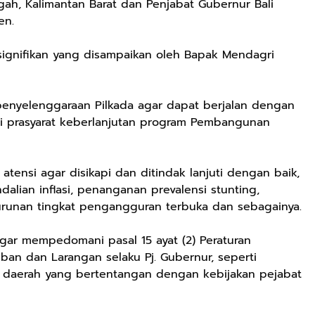
gah, Kalimantan Barat dan Penjabat Gubernur Bali
en.
ignifikan yang disampaikan oleh Bapak Mendagri
enyelenggaraan Pilkada agar dapat berjalan dengan
gai prasyarat keberlanjutan program Pembangunan
tensi agar disikapi dan ditindak lanjuti dengan baik,
lian inflasi, penanganan prevalensi stunting,
runan tingkat pengangguran terbuka dan sebagainya.
Rp72.000
Rp71.500
Rp57.428
gar mempedomani pasal 15 ayat (2) Peraturan
an dan Larangan selaku Pj. Gubernur, seperti
KAZORA Sepatu
Jersey Oversize
25CM Kuromi
Original
Boxy PROMISE
CINIMOROL
daerah yang bertentangan dengan kebijakan pejabat
Sneaker
88 Vintage
DAN POCOCO
Shopee
Shopee
Shopee
Sekolah
Unisex Pria
Boneka Plush