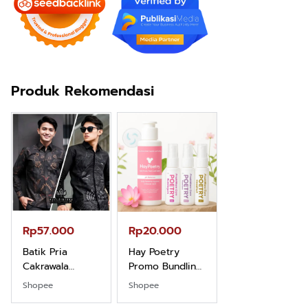
Produk Rekomendasi
Rp57.000
Rp20.000
Rp28.000
Batik Pria
Hay Poetry
Beli 1 Gratis 1
Cakrawala
Promo Bundling
Sleeping Spray
Lengan Panjang
Botol Feminim
& Pillow Mist
Shopee
Shopee
Shopee
Casual - Kemeja
Care Perawatan
Aromatherapy