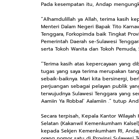
Batik Pria
Keputihan
Lavender By
Pada kesempatan itu, Andap mengungka
Dewasa Lengan
Kewanitaan
ODY.CO 60ml
Panjang Kemeja
Hygiene dengan
Pewangi /
“Alhamdulillah ya Allah, terima kasih 
Keren Mewah
pH Balance dan
Pengharum
Menteri Dalam Negeri Bapak Tito Karna
Nyaman Kemeja
Aroma
Ruangan Tidur
Kerja Santai
Bubbelgum
Pengharum
Tenggara, Forkopimda baik Tingkat Prov
Slimfit Formal
Vanilla &
Serbaguna
Pemerintah Daerah se-Sulawesi Tenggara
Hazelnut
Linen Spray
serta Tokoh Wanita dan Tokoh Pemuda, S
Rp77.557
Rp37.400
Rp359.000
“Terima kasih atas kepercayaan yang di
tugas yang saya terima merupakan tan
Jas Hujan Pria
BETADINE
Jessie Beauty -
Wanita Dewasa
FEMININE
Bundle Ice
sebaik-baiknya. Mari kita bersinergi, b
Setelan Jaket
HYGIENE
Cream Tint
perjuangan sebagai pelayan publik yan
Shopee
Shopee
Shopee
Celana Tebal
Pembersih
Liptint All
terwujudnya Sulawesi Tenggara yang sem
Aimon
Kewanitaan
Variant
Aamiin Ya Robbal’ Aalamiin .” tutup And
60ml
Secara terpisah, Kepala Kantor Wilaya
Selatan (Kakanwil Kemenkumham Kalsel)
kepada Sekjen Kemenkumham RI, Andap 
orang nomor satu di Provinsi Sulawesi T