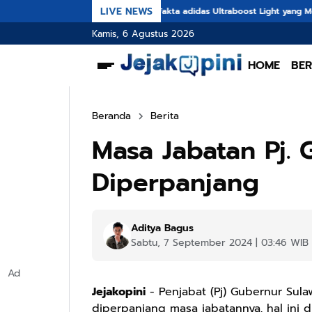
LIVE NEWS
5 Fakta adidas Ultraboost Light yang Membuatnya Unggu
Kamis, 6 Agustus 2026
HOME
BER
Beranda
Berita
Masa Jabatan Pj. 
Diperpanjang
Aditya Bagus
Sabtu, 7 September 2024 | 03:46 WIB
Ad
Jejakopini
- Penjabat (Pj) Gubernur Sula
diperpanjang masa jabatannya, hal ini