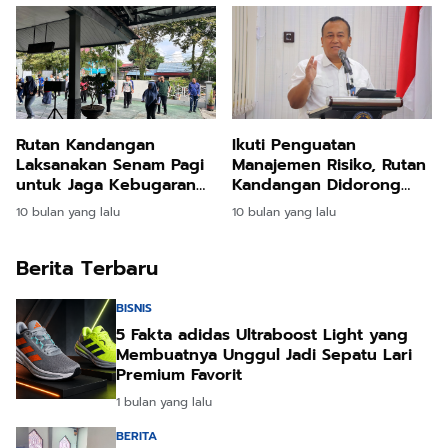
Rutan Kandangan
Ikuti Penguatan
Laksanakan Senam Pagi
Manajemen Risiko, Rutan
untuk Jaga Kebugaran
Kandangan Didorong
Petugas
Bangun Zona Integritas
10 bulan yang lalu
10 bulan yang lalu
Berita Terbaru
BISNIS
5 Fakta adidas Ultraboost Light yang
Membuatnya Unggul Jadi Sepatu Lari
Premium Favorit
1 bulan yang lalu
BERITA