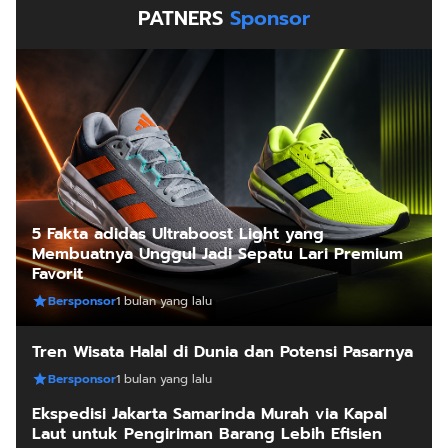
PATNERS
Sponsor
5 Fakta adidas Ultraboost Light yang
Membuatnya Unggul Jadi Sepatu Lari Premium
Favorit
Bersponsor
1 bulan yang lalu
Tren Wisata Halal di Dunia dan Potensi Pasarnya
Bersponsor
1 bulan yang lalu
Ekspedisi Jakarta Samarinda Murah via Kapal
Laut untuk Pengiriman Barang Lebih Efisien