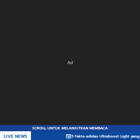
Ad
SCROLL UNTUK MELANJUTKAN MEMBACA
LIVE NEWS
5 Fakta adidas Ultraboost Light yang Membua