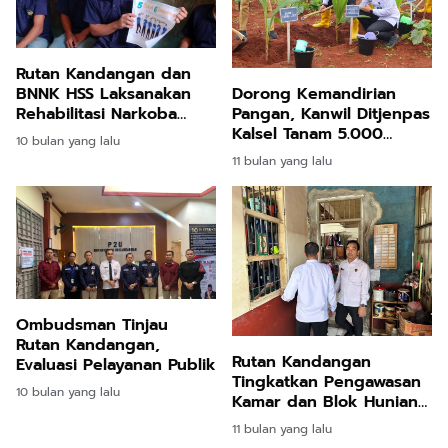
Rutan Kandangan dan
BNNK HSS Laksanakan
Dorong Kemandirian
Rehabilitasi Narkoba
Pangan, Kanwil Ditjenpas
untuk Warga Binaan
Kalsel Tanam 5.000
10 bulan yang lalu
Pohon Kelapa di Tanah
11 bulan yang lalu
Laut
Ombudsman Tinjau
Rutan Kandangan,
Rutan Kandangan
Evaluasi Pelayanan Publik
Tingkatkan Pengawasan
10 bulan yang lalu
Kamar dan Blok Hunian
untuk Jaga Ketertiban
11 bulan yang lalu