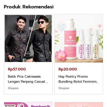
Produk Rekomendasi
Rp57.000
Rp20.000
Batik Pria Cakrawala
Hay Poetry Promo
Lengan Panjang Casual -
Bundling Botol Feminim
Kemeja Batik Pria
Care Perawatan
Shopee
Shopee
Dewasa Lengan Panjang
Keputihan Kewanitaan
Kemeja Keren Mewah
Hygiene dengan pH
Nyaman Kemeja Kerja
Balance dan Aroma
Santai Slimfit Formal
Bubbelgum Vanilla &