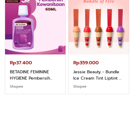
Hazelnut
Rp37.400
Rp359.000
BETADINE FEMININE
Jessie Beauty - Bundle
HYGIENE Pembersih
Ice Cream Tint Liptint All
Kewanitaan 60ml
Variant
Shopee
Shopee