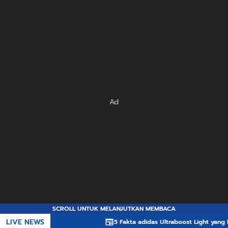
Ad
SCROLL UNTUK MELANJUTKAN MEMBACA
LIVE NEWS
5 Fakta adidas Ultraboost Light yang Membuatn