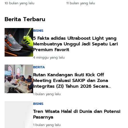
Fokus Pemulihan dan
Cegah Kebakaran
10 bulan yang lalu
11 bulan yang lalu
Pencegahan
Berita Terbaru
BISNIS
5 Fakta adidas Ultraboost Light yang
Membuatnya Unggul Jadi Sepatu Lari
Premium Favorit
4 minggu yang lalu
BERITA
Rutan Kandangan Ikuti Kick Off
Meeting Evaluasi SAKIP dan Zona
Integritas (ZI) Tahun 2026 Secara
Daring
1 bulan yang lalu
BISNIS
Tren Wisata Halal di Dunia dan Potensi
Pasarnya
1 bulan yang lalu