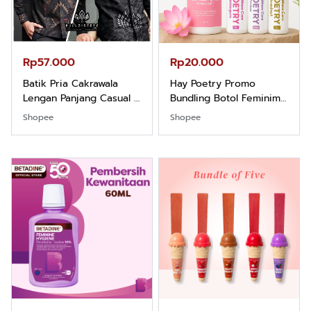
Rp57.000
Rp20.000
Batik Pria Cakrawala
Hay Poetry Promo
Lengan Panjang Casual -
Bundling Botol Feminim
Kemeja Batik Pria
Care Perawatan
Shopee
Shopee
Dewasa Lengan Panjang
Keputihan Kewanitaan
Kemeja Keren Mewah
Hygiene dengan pH
Nyaman Kemeja Kerja
Balance dan Aroma
Santai Slimfit Formal
Bubbelgum Vanilla &
Hazelnut