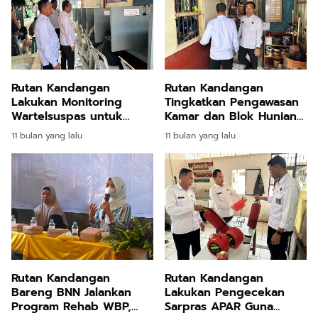
Rutan Kandangan
Rutan Kandangan
Lakukan Monitoring
Tingkatkan Pengawasan
Wartelsuspas untuk
Kamar dan Blok Hunian
Tingkatkan Kualitas
untuk Jaga Ketertiban
11 bulan yang lalu
11 bulan yang lalu
Pelayanan
Rutan Kandangan
Rutan Kandangan
Bareng BNN Jalankan
Lakukan Pengecekan
Program Rehab WBP,
Sarpras APAR Guna