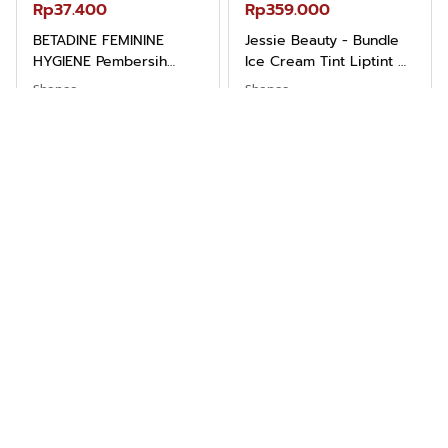
Rp37.400
Rp359.000
BETADINE FEMININE
Jessie Beauty - Bundle
HYGIENE Pembersih
Ice Cream Tint Liptint All
Kewanitaan 60ml
Variant
Shopee
Shopee
Berita Terkini Seputar Indonesia
Tentang
Kode Etik
Karir
Langganan
Kerjasama
Kebijakan Privasi
Copyright © 2025
Jejakopini.com
. All rights reserved.