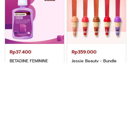
Rp37.400
Rp359.000
BETADINE FEMININE
Jessie Beauty - Bundle
HYGIENE Pembersih
Ice Cream Tint Liptint All
Kewanitaan 60ml
Variant
Shopee
Shopee