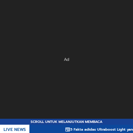
Ad
SCROLL UNTUK MELANJUTKAN MEMBACA
LIVE NEWS
5 Fakta adidas Ultraboost Light yang Membua