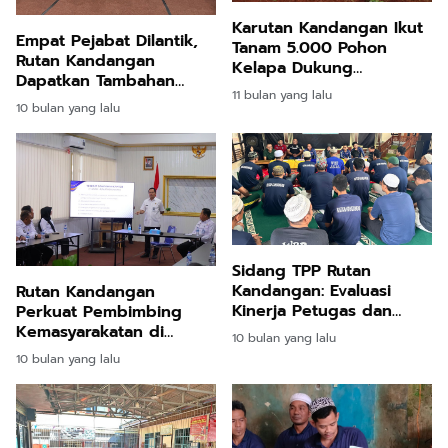
Karutan Kandangan Ikut
Empat Pejabat Dilantik,
Tanam 5.000 Pohon
Rutan Kandangan
Kelapa Dukung
Dapatkan Tambahan
Ketahanan Pangan
11 bulan yang lalu
Kekuatan Baru
10 bulan yang lalu
Sidang TPP Rutan
Kandangan: Evaluasi
Rutan Kandangan
Kinerja Petugas dan
Perkuat Pembimbing
Penguatan Program
Kemasyarakatan di
10 bulan yang lalu
Pembinaan
Ditjenpas Kalsel
10 bulan yang lalu