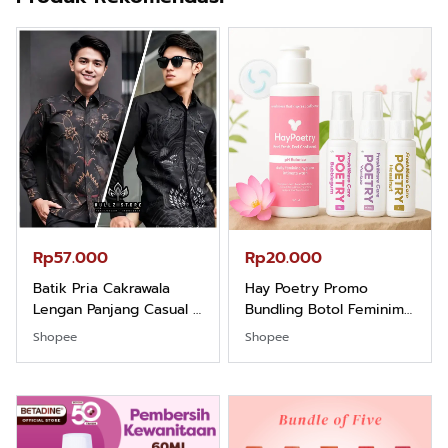
Rp57.000
Rp20.000
Batik Pria Cakrawala
Hay Poetry Promo
Lengan Panjang Casual -
Bundling Botol Feminim
Kemeja Batik Pria
Care Perawatan
Shopee
Shopee
Dewasa Lengan Panjang
Keputihan Kewanitaan
Kemeja Keren Mewah
Hygiene dengan pH
Nyaman Kemeja Kerja
Balance dan Aroma
Santai Slimfit Formal
Bubbelgum Vanilla &
Hazelnut