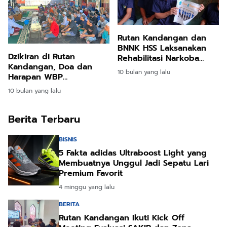
Rutan Kandangan dan
BNNK HSS Laksanakan
Dzikiran di Rutan
Rehabilitasi Narkoba
Kandangan, Doa dan
untuk Warga Binaan
10 bulan yang lalu
Harapan WBP
Menggema
10 bulan yang lalu
Berita Terbaru
BISNIS
5 Fakta adidas Ultraboost Light yang
Membuatnya Unggul Jadi Sepatu Lari
Premium Favorit
4 minggu yang lalu
BERITA
Rutan Kandangan Ikuti Kick Off