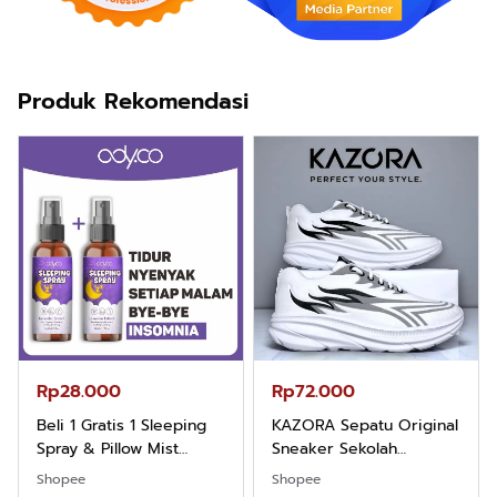
Produk Rekomendasi
Rp28.000
Rp72.000
Beli 1 Gratis 1 Sleeping
KAZORA Sepatu Original
Spray & Pillow Mist
Sneaker Sekolah
Aromatherapy Lavender
Olahraga Sport Running
Shopee
Shopee
By ODY.CO 60ml
Phylon Empuk Dan