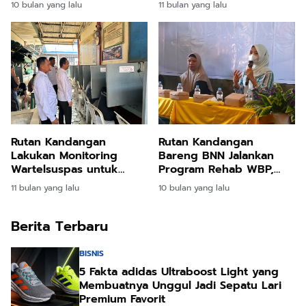
10 bulan yang lalu
11 bulan yang lalu
Rutan Kandangan
Rutan Kandangan
Lakukan Monitoring
Bareng BNN Jalankan
Wartelsuspas untuk
Program Rehab WBP,
Tingkatkan Kualitas
Fokus Pemulihan dan
11 bulan yang lalu
10 bulan yang lalu
Pelayanan
Pencegahan
Berita Terbaru
BISNIS
5 Fakta adidas Ultraboost Light yang
Membuatnya Unggul Jadi Sepatu Lari
Premium Favorit