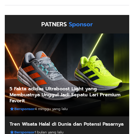
PATNERS
Sponsor
5 Fakta adidas Ultraboost Light yang
Membuatnya Unggul Jadi Sepatu Lari Premium
Favorit
Bersponsor
4 minggu yang lalu
Tren Wisata Halal di Dunia dan Potensi Pasarnya
Bersponsor
1 bulan yang lalu