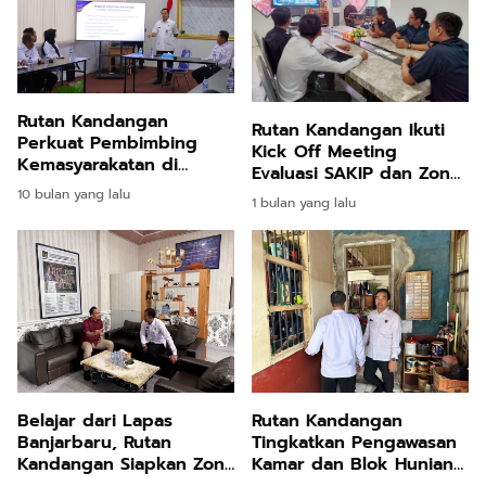
Rutan Kandangan
Rutan Kandangan Ikuti
Perkuat Pembimbing
Kick Off Meeting
Kemasyarakatan di
Evaluasi SAKIP dan Zona
Ditjenpas Kalsel
Integritas (ZI) Tahun
10 bulan yang lalu
1 bulan yang lalu
2026 Secara Daring
Belajar dari Lapas
Rutan Kandangan
Banjarbaru, Rutan
Tingkatkan Pengawasan
Kandangan Siapkan Zona
Kamar dan Blok Hunian
Integritas
untuk Jaga Ketertiban