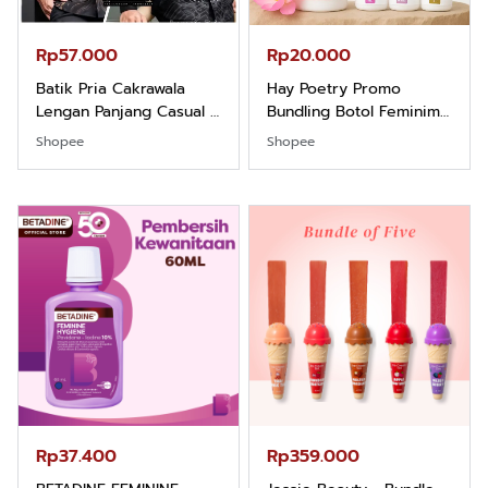
Rp57.000
Rp20.000
Batik Pria Cakrawala
Hay Poetry Promo
Lengan Panjang Casual -
Bundling Botol Feminim
Kemeja Batik Pria
Care Perawatan
Shopee
Shopee
Dewasa Lengan Panjang
Keputihan Kewanitaan
Kemeja Keren Mewah
Hygiene dengan pH
Nyaman Kemeja Kerja
Balance dan Aroma
Santai Slimfit Formal
Bubbelgum Vanilla &
Hazelnut
Rp37.400
Rp359.000