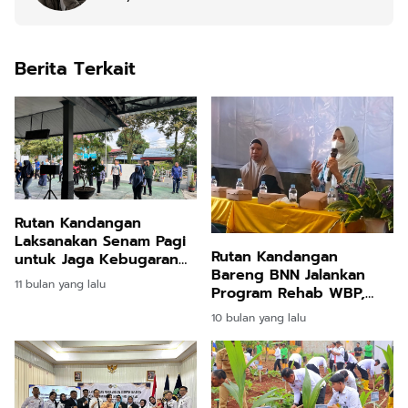
Berita Terkait
Rutan Kandangan
Laksanakan Senam Pagi
Rutan Kandangan
untuk Jaga Kebugaran
Bareng BNN Jalankan
Petugas
11 bulan yang lalu
Program Rehab WBP,
Fokus Pemulihan dan
10 bulan yang lalu
Pencegahan