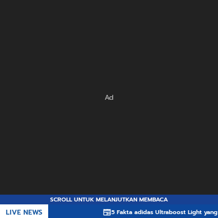
Ad
SCROLL UNTUK MELANJUTKAN MEMBACA
LIVE NEWS
5 Fakta adidas Ultraboost Light yang Membuat