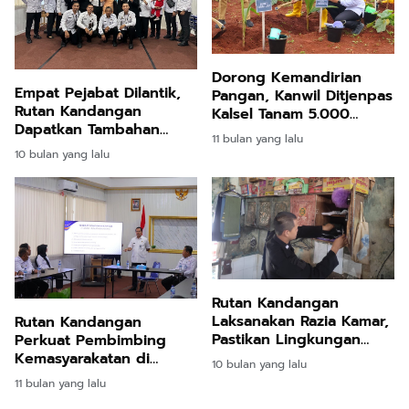
Dorong Kemandirian
Empat Pejabat Dilantik,
Pangan, Kanwil Ditjenpas
Rutan Kandangan
Kalsel Tanam 5.000
Dapatkan Tambahan
Pohon Kelapa di Tanah
11 bulan yang lalu
Kekuatan Baru
Laut
10 bulan yang lalu
Rutan Kandangan
Laksanakan Razia Kamar,
Rutan Kandangan
Pastikan Lingkungan
Perkuat Pembimbing
Hunian Aman
Kemasyarakatan di
10 bulan yang lalu
Ditjenpas Kalsel
11 bulan yang lalu