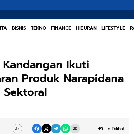
5 F
ITA
BISNIS
TEKNO
FINANCE
HIBURAN
LIFESTYLE
R
n Kandangan Ikuti
saran Produk Narapidana
 Sektoral
.
x Dilihat