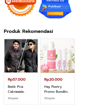
Produk Rekomendasi
Rp57.000
Rp20.000
Rp28.000
Batik Pria
Hay Poetry
Beli 1 Gratis 1
Cakrawala
Promo Bundling
Sleeping Spray
Lengan Panjang
Botol Feminim
& Pillow Mist
Shopee
Shopee
Shopee
Casual - Kemeja
Care Perawatan
Aromatherapy