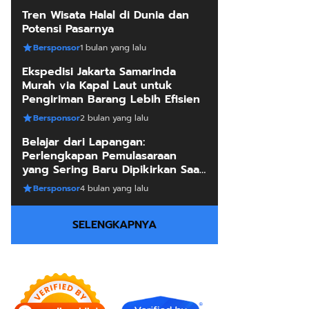
Tren Wisata Halal di Dunia dan
Potensi Pasarnya
Bersponsor
1 bulan yang lalu
Ekspedisi Jakarta Samarinda
Murah via Kapal Laut untuk
Pengiriman Barang Lebih Efisien
Bersponsor
2 bulan yang lalu
Belajar dari Lapangan:
Perlengkapan Pemulasaraan
yang Sering Baru Dipikirkan Saat
Sudah Mendesak
Bersponsor
4 bulan yang lalu
SELENGKAPNYA