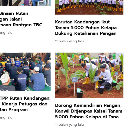
Olahraga Sport
Wanita Sport
Mainan Hewan
Running Phylon
Big Size
Isi Hadiah Ulang
Empuk Dan
Tahun
Binaan Rutan
Ringan
an Jalani
Karutan Kandangan Ikut
ksaan Rontgen TBC
Berkualitas
Tanam 5.000 Pohon Kelapa
Premium Pria
Dukung Ketahanan Pangan
ang lalu
Dan Wanita
11 bulan yang lalu
Sepatu Jogging
Hitam Navy Abu
Putih Outdoor
Rp59.999
Rp282.667
Rp77.557
Laki laki Dan
BEBLISS EAU DE
DBS 8899 G Plus
Jas Hujan Pria
Perempuan
PARFUME
Shock Belakang
Wanita Dewasa
ROMANTIC
Motor Matic
Setelan Jaket
Shopee
Shopee
Shopee
SERIES BUY 1
Xride Soulgt
Celana Tebal
GET 3PCS
MioM3 Mio
Aimon
PARFUM
Smile Beat
 TPP Rutan Kandangan:
SHIMMER SPRAY
Scoopy Genio
i Kinerja Petugas dan
Dorong Kemandirian Pangan,
UNISEX
Vario Fi Xeon
tan Program
Kanwil Ditjenpas Kalsel Tanam
PREMIUM
Fazzio Vario
aan
5.000 Pohon Kelapa di Tanah
ang lalu
TAHAN LAMA
125/150
Laut
11 bulan yang lalu