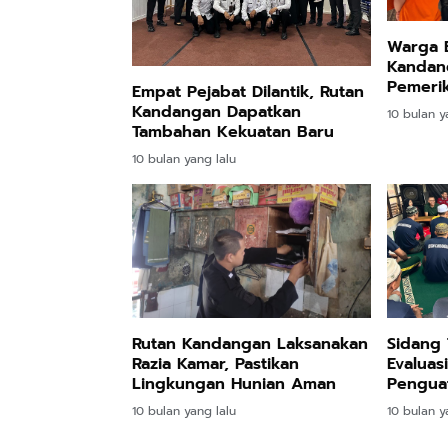
Batik Pria
Keputihan
Lavender By
Dewasa Lengan
Kewanitaan
ODY.CO 60ml
Panjang Kemeja
Hygiene dengan
Pewangi /
Warga 
Keren Mewah
pH Balance dan
Pengharum
Kandang
Pemeri
Nyaman Kemeja
Aroma
Ruangan Tidur
Empat Pejabat Dilantik, Rutan
Kerja Santai
Bubbelgum
Pengharum
Kandangan Dapatkan
10 bulan y
Slimfit Formal
Vanilla &
Serbaguna
Tambahan Kekuatan Baru
Hazelnut
Linen Spray
10 bulan yang lalu
Rp77.557
Rp37.400
Rp359.000
Jas Hujan Pria
BETADINE
Jessie Beauty -
Wanita Dewasa
FEMININE
Bundle Ice
Setelan Jaket
HYGIENE
Cream Tint
Shopee
Shopee
Shopee
Celana Tebal
Pembersih
Liptint All
Aimon
Kewanitaan
Variant
60ml
Rutan Kandangan Laksanakan
Sidang
Razia Kamar, Pastikan
Evaluas
Lingkungan Hunian Aman
Pengua
Pembin
10 bulan yang lalu
10 bulan y