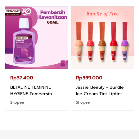
Nyaman Kemeja Kerja
Balance dan Aroma
Santai Slimfit Formal
Bubbelgum Vanilla &
Hazelnut
Rp37.400
Rp359.000
BETADINE FEMININE
Jessie Beauty - Bundle
HYGIENE Pembersih
Ice Cream Tint Liptint All
Kewanitaan 60ml
Variant
Shopee
Shopee