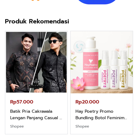
Produk Rekomendasi
Rp57.000
Rp20.000
Batik Pria Cakrawala
Hay Poetry Promo
Lengan Panjang Casual -
Bundling Botol Feminim
Kemeja Batik Pria
Care Perawatan
Shopee
Shopee
Dewasa Lengan Panjang
Keputihan Kewanitaan
Kemeja Keren Mewah
Hygiene dengan pH