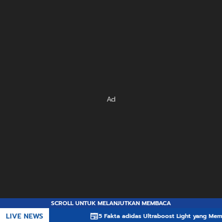
Ad
SCROLL UNTUK MELANJUTKAN MEMBACA
LIVE NEWS
5 Fakta adidas Ultraboost Light yang Membuatnya Ung