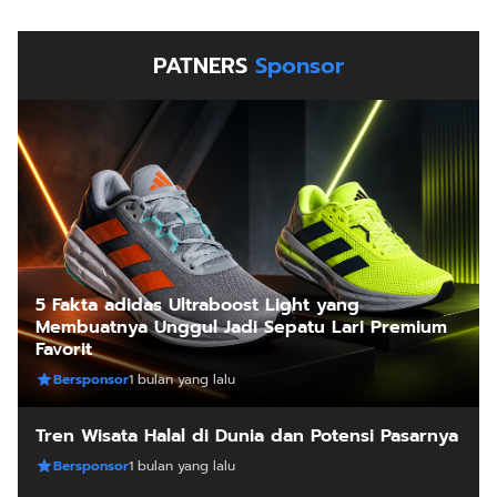
PATNERS
Sponsor
5 Fakta adidas Ultraboost Light yang
Membuatnya Unggul Jadi Sepatu Lari Premium
Favorit
Bersponsor
1 bulan yang lalu
Tren Wisata Halal di Dunia dan Potensi Pasarnya
Bersponsor
1 bulan yang lalu