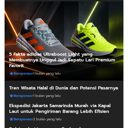
5 Fakta adidas Ultraboost Light yang
Membuatnya Unggul Jadi Sepatu Lari Premium
Favorit
Bersponsor
1 bulan yang lalu
Tren Wisata Halal di Dunia dan Potensi Pasarnya
Bersponsor
1 bulan yang lalu
Ekspedisi Jakarta Samarinda Murah via Kapal
Laut untuk Pengiriman Barang Lebih Efisien
Bersponsor
2 bulan yang lalu