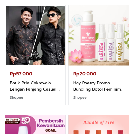
Rp57.000
Rp20.000
Batik Pria Cakrawala
Hay Poetry Promo
Lengan Panjang Casual -
Bundling Botol Feminim
Kemeja Batik Pria
Care Perawatan
Shopee
Shopee
Dewasa Lengan Panjang
Keputihan Kewanitaan
Kemeja Keren Mewah
Hygiene dengan pH
Nyaman Kemeja Kerja
Balance dan Aroma
Santai Slimfit Formal
Bubbelgum Vanilla &
Hazelnut