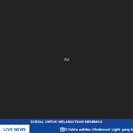
Ad
SCROLL UNTUK MELANJUTKAN MEMBACA
LIVE NEWS
5 Fakta adidas Ultraboost Light yang Membuatn